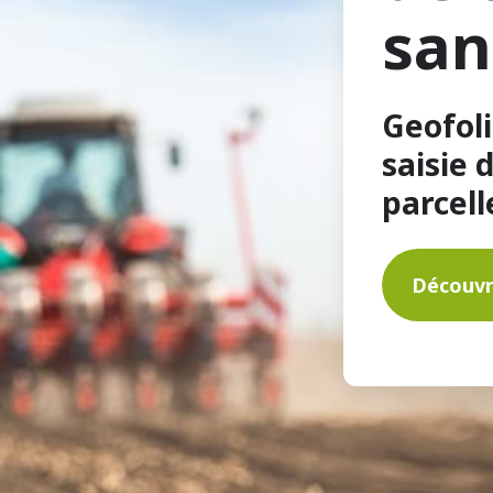
san
Geofol
saisie 
parcell
Découvr