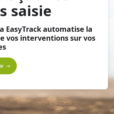
s saisie
ia EasyTrack automatise la
de vos interventions sur vos
es
ir ➝