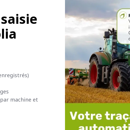
 saisie
lia
enregistrés)
rges
 par machine et